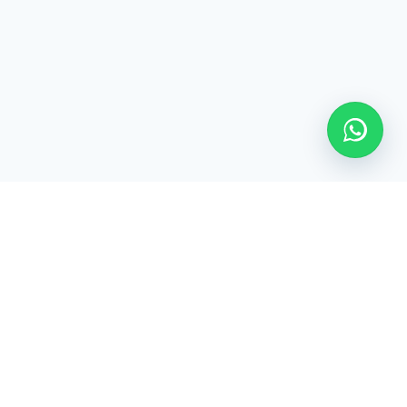
☎
11 94874-5614