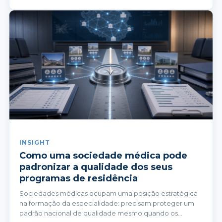
ao longo do ano.
INSIGHT
Como uma sociedade médica pode
padronizar a qualidade dos seus
programas de residência
Sociedades médicas ocupam uma posição estratégica
na formação da especialidade: precisam proteger um
padrão nacional de qualidade mesmo quando os